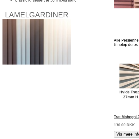
Classic Kirsebærtræ 50mm Alu bånd
LAMELGARDINER
Alle Persienne
til netop deres
Hvide Træ
27mm H.
Træ Mahogni 
130,00 DKK