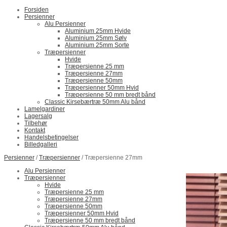
Forsiden
Persienner
Alu Persienner
Aluminium 25mm Hvide
Aluminium 25mm Sølv
Aluminium 25mm Sorte
Træpersienner
Hvide
Træpersienne 25 mm
Træpersienne 27mm
Træpersienne 50mm
Træpersienner 50mm Hvid
Træpersienne 50 mm bredt bånd
Classic Kirsebærtræ 50mm Alu bånd
Lamelgardiner
Lagersalg
Tilbehør
Kontakt
Handelsbetingelser
Billedgalleri
Persienner
/
Træpersienner
/ Træpersienne 27mm
Alu Persienner
Træpersienner
Hvide
Træpersienne 25 mm
Træpersienne 27mm
Træpersienne 50mm
Træpersienner 50mm Hvid
Træpersienne 50 mm bredt bånd