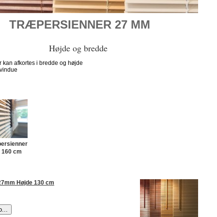
TRÆPERSIENNER 27 MM
Højde og bredde
r kan afkortes i bredde og højde
 vindue
persienner
 160 cm
27mm Højde 130 cm