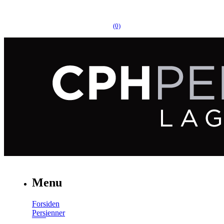
(0)
Menu
Forsiden
Persienner