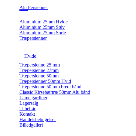
Alu Persienner
Aluminium 25mm Hvide
Aluminium 25mm Sølv
Aluminium 25mm Sorte
Træpersienner
Hvide
Træpersienne 25 mm
Træpersienne 27mm
Træpersienne 50mm
Træpersienner 50mm Hvid
Træpersienne 50 mm bredt bånd
Classic Kirsebærtræ 50mm Alu bånd
Lamelgardiner
Lagersalg
Tilbehør
Kontakt
Handelsbetingelser
Billedgalleri